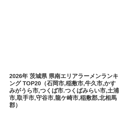
2026年 茨城県 県南エリアラーメンランキ
ング TOP20（石岡市,稲敷市,牛久市,かす
みがうら市,つくば市.つくばみらい市,土浦
市,取手市,守谷市,龍ケ崎市,稲敷郡,北相馬
郡）