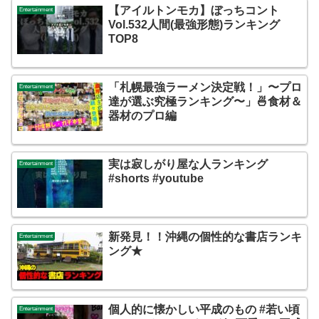
【アイルトンモカ】ぼっちコント
Entertainment
Vol.532人間(最強形態)ランキング
TOP8
「札幌最強ラーメン決定戦！」〜プロ
Entertainment
達が選ぶ究極ランキング〜」🍜食材＆
器材のプロ編
実は寂しがり屋な人ランキング
Entertainment
#shorts #youtube
新発見！！沖縄の個性的な書店ランキ
Entertainment
ング★
個人的に懐かしい平成のもの #若い頃
Entertainment