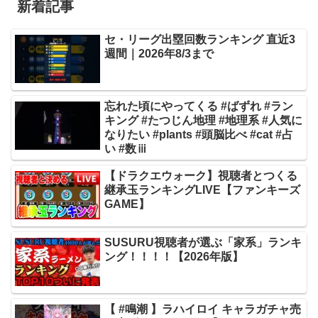
新着記事
セ・リーグ出塁回数ランキング 直近3
週間｜2026年8/3まで
忘れた頃にやってくる #ばずれ #ラン
キング #たつじん地理 #地理系 #人気に
なりたい #plants #頭脳比べ #cat #占
い #数ⅲ
【ドラクエウォーク】視聴者とつくる
継承玉ランキングLIVE【ファンキーズ
GAME】
SUSURU視聴者が選ぶ「家系」ランキ
ング！！！！【2026年版】
【 #鳴潮 】ラハイロイ キャラガチャ売