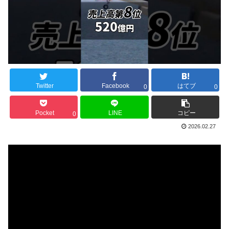
Twitter
Facebook
はてブ
0
0
Pocket
LINE
コピー
0
2026.02.27