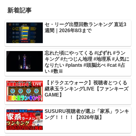
新着記事
セ・リーグ出塁回数ランキング 直近3
週間｜2026年8/3まで
忘れた頃にやってくる #ばずれ #ラン
キング #たつじん地理 #地理系 #人気に
なりたい #plants #頭脳比べ #cat #占
い #数ⅲ
【ドラクエウォーク】視聴者とつくる
継承玉ランキングLIVE【ファンキーズ
GAME】
SUSURU視聴者が選ぶ「家系」ランキ
ング！！！！【2026年版】