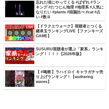
忘れた頃にやってくる #ばずれ #ラン
キング #たつじん地理 #地理系 #人気に
なりたい #plants #頭脳比べ #cat #占
い #数ⅲ
【ドラクエウォーク】視聴者とつくる
継承玉ランキングLIVE【ファンキーズ
GAME】
SUSURU視聴者が選ぶ「家系」ランキ
ング！！！！【2026年版】
【 #鳴潮 】ラハイロイ キャラガチャ売
り上げランキング！【wuthering
waves】