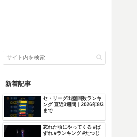
新着記事
セ・リーグ出塁回数ランキ
ング 直近3週間｜2026年8/3
まで
忘れた頃にやってくる #ば
ずれ #ランキング #たつじ