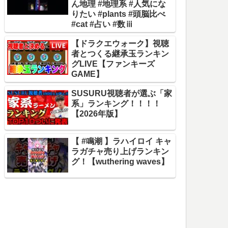
ん地理 #地理系 #人気にな
りたい #plants #頭脳比べ
#cat #占い #数ⅲ
【ドラクエウォーク】視聴
者とつくる継承玉ランキン
グLIVE【ファンキーズ
GAME】
SUSURU視聴者が選ぶ「家
系」ランキング！！！！
【2026年版】
【 #鳴潮 】ラハイロイ キャ
ラガチャ売り上げランキン
グ！【wuthering waves】