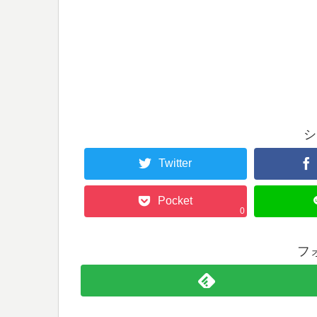
シ
Twitter
Pocket
0
フ