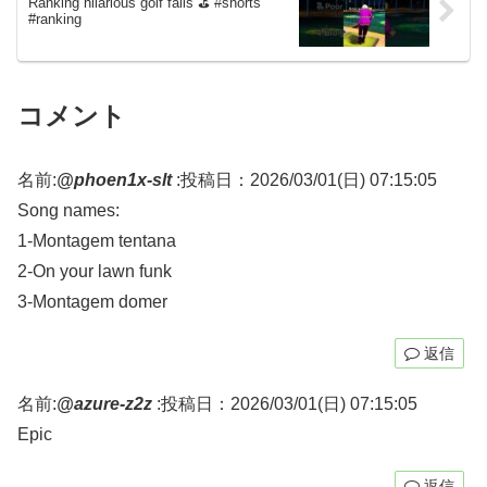
Ranking hilarious golf fails ⛳ #shorts
#ranking
コメント
名前:
@phoen1x-slt
:
投稿日：2026/03/01(日) 07:15:05
Song names:
1-Montagem tentana
2-On your lawn funk
3-Montagem domer
返信
名前:
@azure-z2z
:
投稿日：2026/03/01(日) 07:15:05
Epic
返信