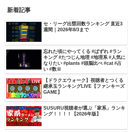
新着記事
セ・リーグ出塁回数ランキング 直近3
週間｜2026年8/3まで
忘れた頃にやってくる #ばずれ #ラン
キング #たつじん地理 #地理系 #人気に
なりたい #plants #頭脳比べ #cat #占
い #数ⅲ
【ドラクエウォーク】視聴者とつくる
継承玉ランキングLIVE【ファンキーズ
GAME】
SUSURU視聴者が選ぶ「家系」ランキ
ング！！！！【2026年版】