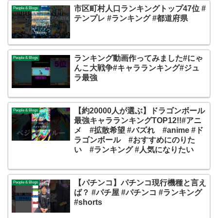
市区町村人口ランキングトップ47位 #
People & Blogs
テンプレ #ランキング #都道府県
ランキング動画作ってみました#にゃ
People & Blogs
んこ大戦争#キャラランキング#ジュ
ラ最強
【約20000人が選ぶ】ドラゴンボール
People & Blogs
最強キャラランキングTOP12!!#アニ
メ #拡散希望 #バズれ #anime #ド
ラゴンボール #おすすめにのりた
い #ランキング #人気になりたい
【パチンコ】パチンコ現行機種と言え
People & Blogs
ば？ #パチ屋 #パチンコ #ランキング
#shorts