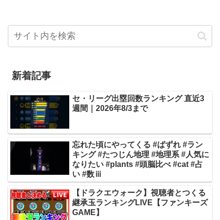
新着記事
セ・リーグ出塁回数ランキング 直近3
週間｜2026年8/3まで
忘れた頃にやってくる #ばずれ #ラン
キング #たつじん地理 #地理系 #人気に
なりたい #plants #頭脳比べ #cat #占
い #数ⅲ
【ドラクエウォーク】視聴者とつくる
継承玉ランキングLIVE【ファンキーズ
GAME】