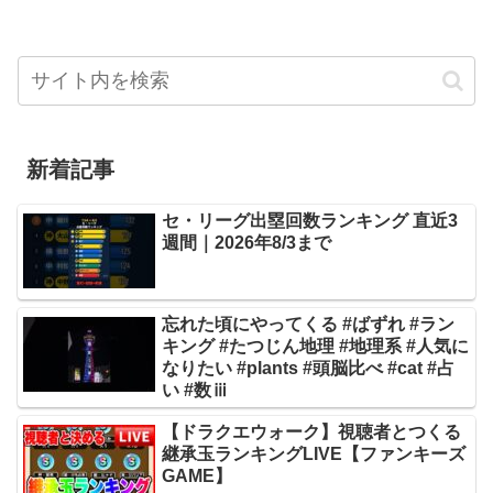
新着記事
セ・リーグ出塁回数ランキング 直近3
週間｜2026年8/3まで
忘れた頃にやってくる #ばずれ #ラン
キング #たつじん地理 #地理系 #人気に
なりたい #plants #頭脳比べ #cat #占
い #数ⅲ
【ドラクエウォーク】視聴者とつくる
継承玉ランキングLIVE【ファンキーズ
GAME】