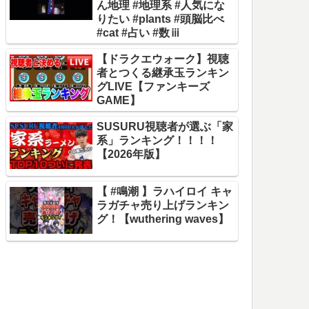
ん地理 #地理系 #人気にな
りたい #plants #頭脳比べ
#cat #占い #数ⅲ
【ドラクエウォーク】視聴
者とつくる継承玉ランキン
グLIVE【ファンキーズ
GAME】
SUSURU視聴者が選ぶ「家
系」ランキング！！！！
【2026年版】
【 #鳴潮 】ラハイロイ キャ
ラガチャ売り上げランキン
グ！【wuthering waves】