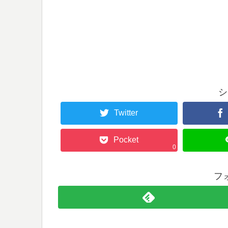
シ
Twitter
Pocket
0
フ