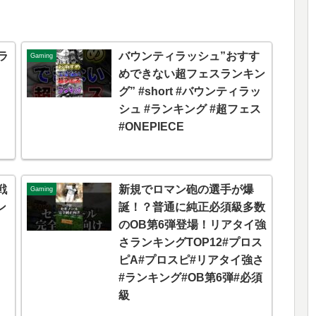
ラ
バウンティラッシュ”おすす
Gaming
めできない超フェスランキン
グ” #short #バウンティラッ
シュ #ランキング #超フェス
#ONEPIECE
戦
新規でロマン砲の選手が爆
Gaming
ン
誕！？普通に純正必須級多数
のOB第6弾登場！リアタイ強
さランキングTOP12#プロス
ピA#プロスピ#リアタイ強さ
#ランキング#OB第6弾#必須
級