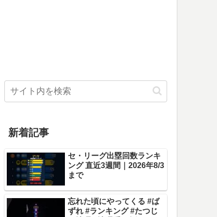
新着記事
セ・リーグ出塁回数ランキ
ング 直近3週間｜2026年8/3
まで
忘れた頃にやってくる #ば
ずれ #ランキング #たつじ