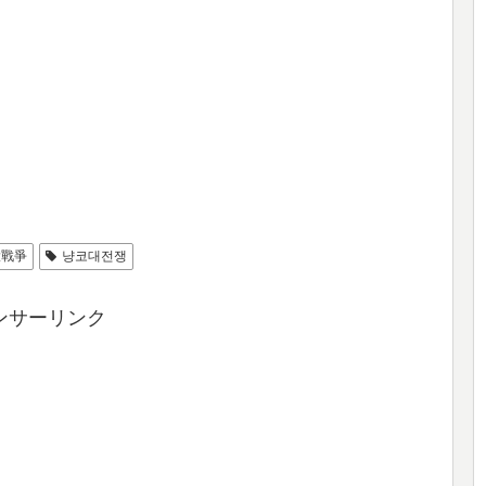
大戰爭
냥코대전쟁
ンサーリンク