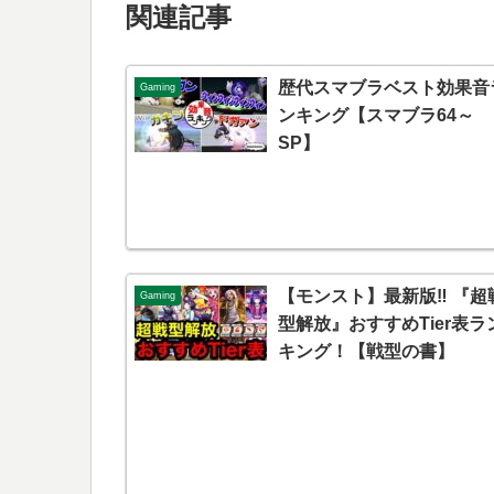
関連記事
歴代スマブラベスト効果音
Gaming
ンキング【スマブラ64～
SP】
【モンスト】最新版‼︎ 『超
Gaming
型解放』おすすめTier表ラ
キング！【戦型の書】